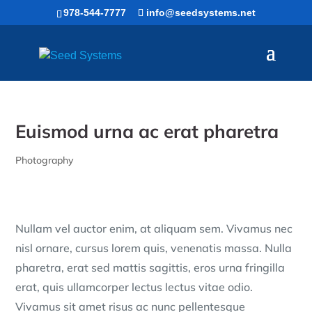
Skip
978-544-7777
info@seedsystems.net
to
content
Euismod urna ac erat pharetra
Photography
Nullam vel auctor enim, at aliquam sem. Vivamus nec
nisl ornare, cursus lorem quis, venenatis massa. Nulla
pharetra, erat sed mattis sagittis, eros urna fringilla
erat, quis ullamcorper lectus lectus vitae odio.
Vivamus sit amet risus ac nunc pellentesque